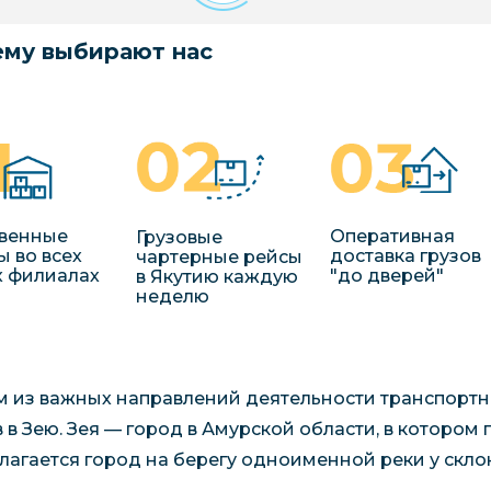
му выбирают нас
венные
Оперативная
Грузовые
ы во всех
доставка грузов
чартерные рейсы
 филиалах
"до дверей"
в Якутию каждую
неделю
 из важных направлений деятельности транспортно
в в Зею. Зея — город в Амурской области, в котором
лагается город на берегу одноименной реки у склон