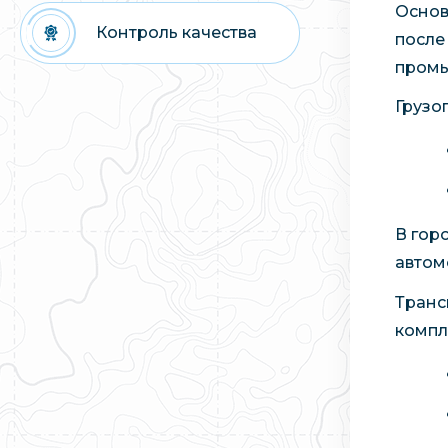
Основ
Контроль качества
после
промы
Грузо
В гор
автом
Транс
компл