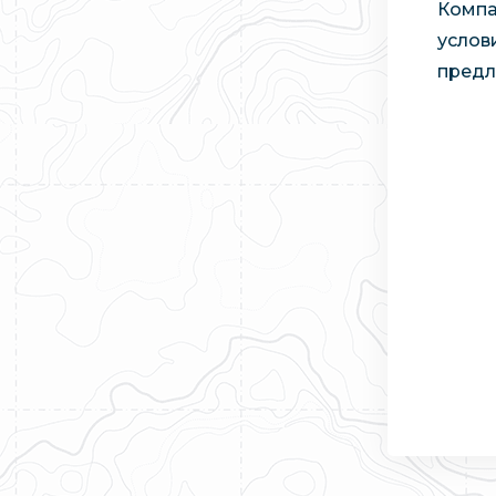
Компа
услов
предл