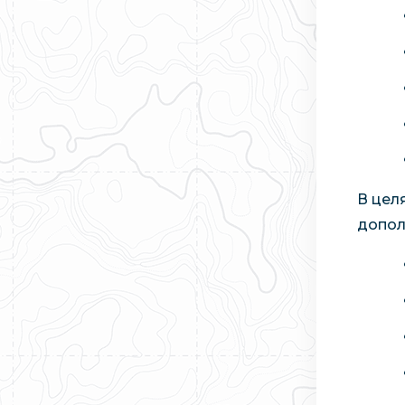
В цел
допол