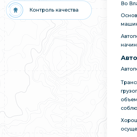
Во Вл
Контроль качества
Основ
машин
Автоп
начин
Авто
Автоп
Транс
грузо
объем
соблю
Хорош
осуще