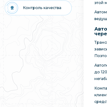
этой 
Контроль качества
Автом
ведущ
Авто
чере
Транс
завис
Поэто
Автоп
до 12
негаб
Компа
клиен
средс