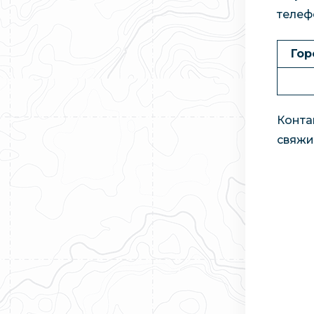
телеф
Гор
Конта
свяжи