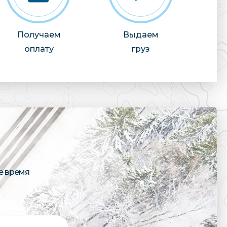
Получаем
Выдаем
оплату
груз
е время