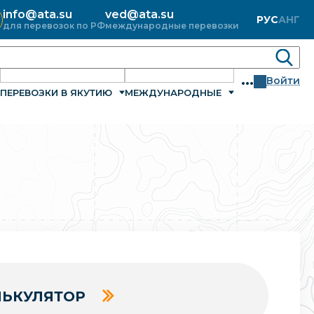
info@ata.su
ved@ata.su
РУС
АНГ
для перевозок по РФ
международные перевозки
...
Войти
ПЕРЕВОЗКИ В ЯКУТИЮ
МЕЖДУНАРОДНЫЕ
ЬКУЛЯТОР