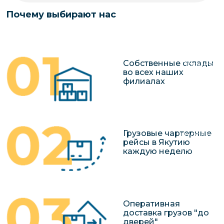
чартерных 
Якутия
Почему выбирают нас
по РФ
Контейнер
Заявка на р
перевозки 
чартерного
Якутию
Собственные склады
Организац
во всех наших
чартерных 
филиалах
в Якутию
Доставка
негабаритн
Грузовые чартерные
грузов в Я
рейсы в Якутию
Перевозка 
каждую неделю
Оперативная
доставка грузов "до
дверей"