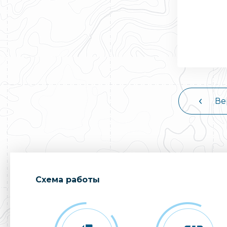
Ве
Cхема работы