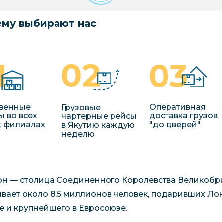
му выбирают нас
венные
Оперативная
Грузовые
ы во всех
доставка грузов
чартерные рейсы
 филиалах
"до дверей"
в Якутию каждую
неделю
н — столица Соединенного Королевства Великобри
вает около 8,5 миллионов человек, подаривших Лон
е и крупнейшего в Евросоюзе.