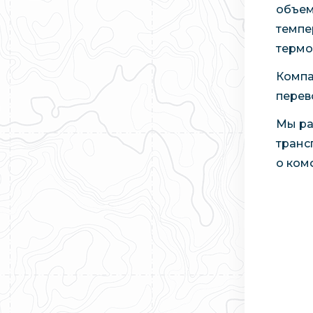
объем
темпе
термо
Компа
перев
Мы ра
транс
о ком