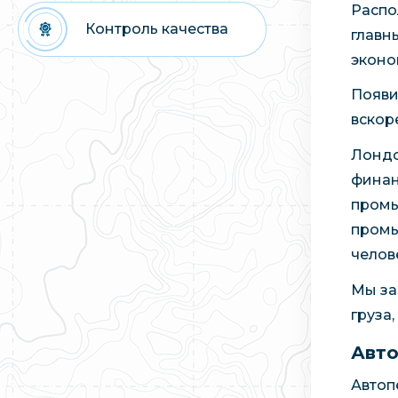
Распо
Контроль качества
главн
эконо
Появи
вскор
Лондо
финан
промы
промы
челов
Мы за
груза
Авто
Автоп