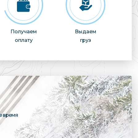
Получаем
Выдаем
оплату
груз
е время