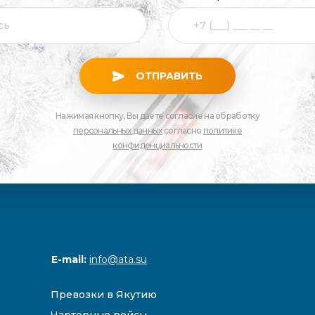
ОТПРАВИТЬ
Нажимая кнопку, Вы даете согласие на обработку
персональных данных
согласно
политике
конфиденциальности
E-mail:
info@ata.su
Превозки в Якутию
Чартерные рейсы