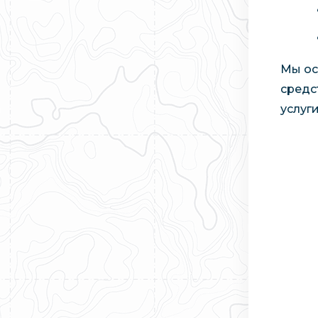
Мы ос
средс
услуг