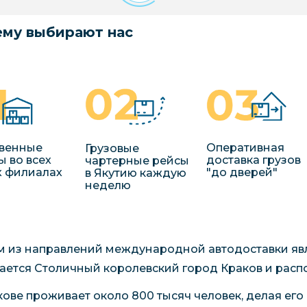
му выбирают нас
венные
Оперативная
Грузовые
ы во всех
доставка грузов
чартерные рейсы
 филиалах
"до дверей"
в Якутию каждую
неделю
 из направлений международной автодоставки явл
ается Столичный королевский город Краков и распо
кове проживает около 800 тысяч человек, делая его 