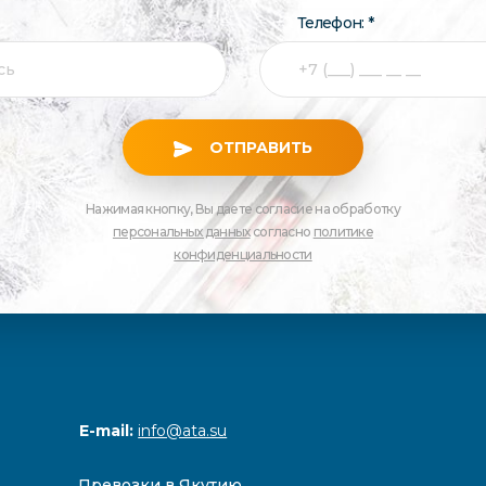
Телефон: *
ОТПРАВИТЬ
Нажимая кнопку, Вы даете согласие на обработку
персональных данных
согласно
политике
конфиденциальности
E-mail:
info@ata.su
Превозки в Якутию