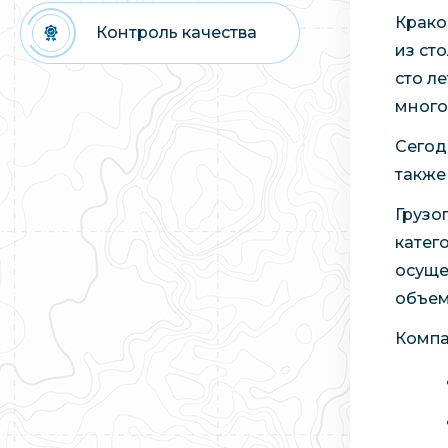
Крако
Контроль качества
из сто
сто л
много
Сегод
также
Грузо
катег
осуще
объем
Компа