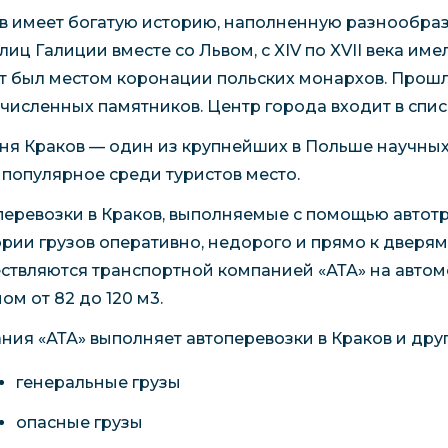
в имеет богатую историю, наполненную разнообра
лиц Галиции вместе со Львом, с XIV по XVII века им
ет был местом коронации польских монархов. Прошл
численных памятников. Центр города входит в спи
ня Краков — один из крупнейших в Польше научных,
 популярное среди туристов место.
перевозки в Краков, выполняемые с помощью автот
ории грузов оперативно, недорого и прямо к дверям
ствляются транспортной компанией «АТА» на автом
ом от 82 до 120 м3.
ния «АТА» выполняет автоперевозки в Краков и дру
генеральные грузы
опасные грузы