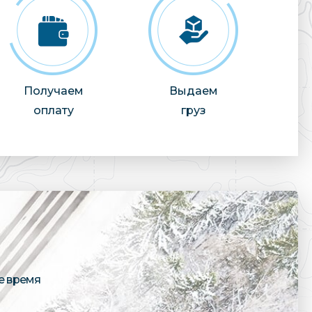
Получаем
Выдаем
оплату
груз
е время