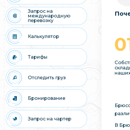
Запрос на
Поче
международную
перевозку
Калькулятор
Тарифы
Собст
склад
наших
Отследить груз
Бронирование
Брюсс
разли
Запрос на чартер
В Брю