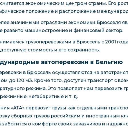
 считается экономическим центром страны. Его рос
афическое положение и расположение междунаро
лее значимыми отраслями экономики Брюсселя явля
е развито машиностроение и финансовый сектор.
нимаемся грузоперевозками в Брюссель с 2001 года
, доступную стоимость и его сохранность.
ународные автоперевозки в Бельгию
еревозки в Брюссель осуществляются на автотрансп
ом до 120 м3. Кроме того, доступен транспорт с в
ратурного режима. Это позволяет нам перевозить г
режимные, негабаритные и т. д.
ния «АТА» перевозит грузы как отдельными транспо
озку сборных грузов российским и иностранным кли
а заботится о комфорте своих заказчиков и надежно