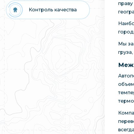
праву
Контроль качества
геогр
Наибо
город
Мы за
груза
Межд
Автоп
объем
темпе
термо
Компа
перев
всегд