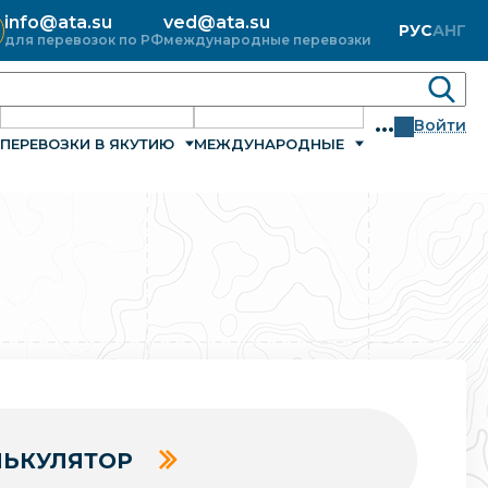
info@ata.su
ved@ata.su
РУС
АНГ
для перевозок по РФ
международные перевозки
...
Войти
ПЕРЕВОЗКИ В ЯКУТИЮ
МЕЖДУНАРОДНЫЕ
ЬКУЛЯТОР