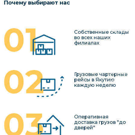
Почему выбирают нас
чартерных 
Якутия
по РФ
Контейнер
Заявка на р
перевозки 
чартерного
Якутию
Собственные склады
во всех наших
Организац
филиалах
чартерных 
в Якутию
Доставка
негабаритн
Грузовые чартерные
рейсы в Якутию
грузов в Я
каждую неделю
Перевозка 
Оперативная
доставка грузов "до
дверей"