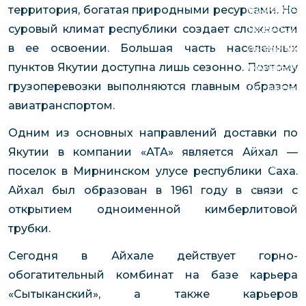
чартерных 
территория, богатая природными ресурсами. Но
Якутия
по РФ
суровый климат республики создает сложности
Контейнер
Заявка на р
в ее освоении. Большая часть населенных
перевозки 
чартерного
пунктов Якутии доступна лишь сезонно. Поэтому
Якутию
грузоперевозки выполняются главным образом
Организац
авиатранспортом.
чартерных 
в Якутию
Одним из основных направлений доставки по
Доставка
Якутии в компании «АТА» является Айхал —
негабаритн
поселок в Мирнинском улусе республики Саха.
грузов в Я
Айхал был образован в 1961 году в связи с
Перевозка 
открытием одноименной кимберлитовой
трубки.
Сегодня в Айхале действует горно-
обогатительный комбинат на базе карьера
«Сытыканский», а также карьеров