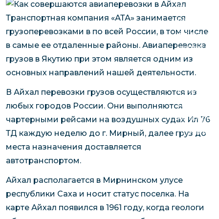
чартерных 
Якутия
Транспортная компания «АТА» занимается
по РФ
Контейнер
грузоперевозками в по всей России, в том числе
Заявка на р
перевозки 
в самые ее отдаленные районы. Авиаперевозка
чартерного
Якутию
грузов в Якутию при этом является одним из
Организац
основных направлений нашей деятельности.
чартерных 
в Якутию
В Айхал перевозки грузов осуществляются из
Доставка
любых городов России. Они выполняются
негабаритн
чартерными рейсами на воздушных судах Ил 76
грузов в Я
ТД каждую неделю до г. Мирный, далее груз до
Перевозка 
места назначения доставляется
автотранспортом.
Айхал располагается в Мирнинском улусе
республики Саха и носит статус поселка. На
карте Айхал появился в 1961 году, когда геологи