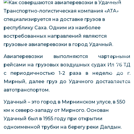
чартерных 
Якутия
Транспортно-логистическая компания «АТА»
по РФ
Контейнер
специализируется на доставке грузов в
Заявка на р
перевозки 
республику Саха. Одним из наиболее
чартерного
Якутию
востребованных направлений являются
Организац
грузовые авиаперевозки в город Удачный.
чартерных 
в Якутию
Авиаперевозки выполняются чартерными
Доставка
рейсами на грузовых воздушных судах Ил 76 ТД
негабаритн
с периодичностью 1-2 раза в неделю до г.
грузов в Я
Мирный, далее груз до Удачного доставляется
Перевозка 
автотранспортом.
Удачный – это город в Мирнинском улусе, в 550
км к северо-западу от Мирного. Основан
Удачный был в 1955 году при открытии
одноименной трубки на берегу реки Далдын.