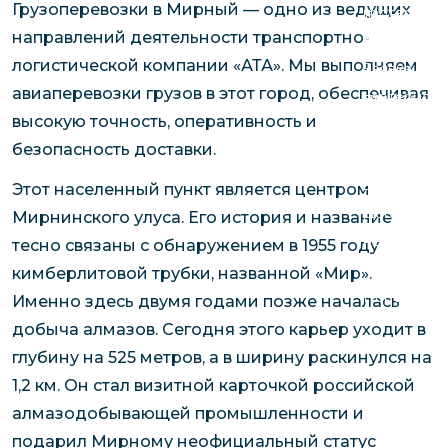
Грузоперевозки в Мирный — одно из ведущих
чартерных 
Якутия
направлений деятельности транспортно-
по РФ
Контейнер
логистической компании «АТА». Мы выполняем
Заявка на р
перевозки 
авиаперевозки грузов в этот город, обеспечивая
чартерного
Якутию
высокую точность, оперативность и
Организац
безопасность доставки.
чартерных 
в Якутию
Этот населенный пункт является центром
Доставка
Мирнинского улуса. Его история и название
негабаритн
тесно связаны с обнаружением в 1955 году
грузов в Я
кимберлитовой трубки, названной «Мир».
Перевозка 
Именно здесь двумя годами позже началась
добыча алмазов. Сегодня этого карьер уходит в
глубину на 525 метров, а в ширину раскинулся на
1,2 км. Он стал визитной карточкой российской
алмазодобывающей промышленности и
подарил Мирному неофициальный статус