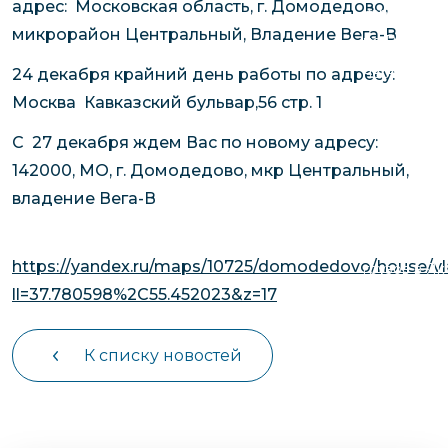
адрес: Московская область, г. Домодедово,
чартерных 
Якутия
микрорайон Центральный, Владение Вега-В
по РФ
Контейнер
Заявка на р
перевозки 
24 декабря крайний день работы по адресу:
чартерного
Якутию
Москва Кавказский бульвар,56 стр. 1
Организац
С 27 декабря ждем Вас по новому адресу:
чартерных 
142000, МО, г. Домодедово, мкр Центральный,
в Якутию
владение Вега-В
Доставка
негабаритн
https://yandex.ru/maps/10725/domodedovo/house/
грузов в Я
ll=37.780598%2C55.452023&z=17
Перевозка 
К списку новостей