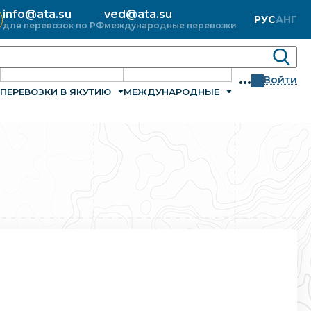
info@ata.su
ved@ata.su
РУС
АНГ
для перевозок по РФ
международные перевозки
...
Войти
ПЕРЕВОЗКИ В ЯКУТИЮ
МЕЖДУНАРОДНЫЕ