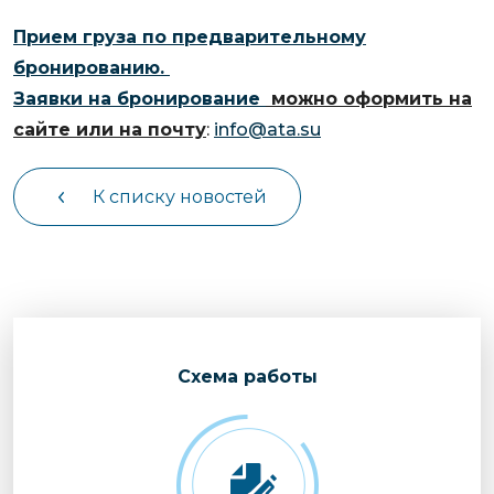
Прием груза по предварительному
бронированию.
Заявки на бронирование
можно
оформить на
сайте
или на почту
:
info@ata.su
К списку новостей
Cхема работы