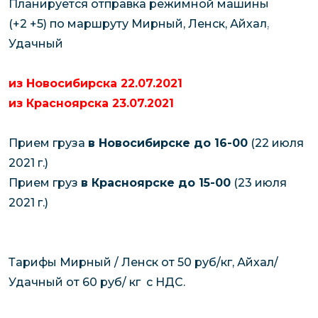
Планируется отправка режимной машины
чартерных 
Якутия
(+2 +5) по маршруту Мирный, Ленск, Айхал,
по РФ
Контейнер
Удачный
Заявка на р
перевозки 
чартерного
Якутию
из Новосибирска 22.07.2021
Организац
из Красноярска 23.07.2021
чартерных 
в Якутию
Прием груза
в Новосибирске до 16-00
(22 июля
Доставка
2021 г.)
негабаритн
Прием груз
в Красноярске до 15-00
(23 июля
грузов в Я
2021 г.)
Перевозка 
Тарифы Мирный / Ленск от 50 руб/кг, Айхал/
Удачный от 60 руб/ кг c НДС.