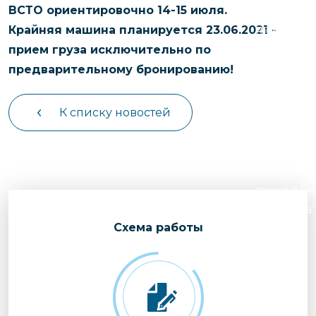
чартерных 
ВСТО ориентировочно 14-15 июля.
Якутия
по РФ
Крайняя машина планируется 23.06.2021 -
Контейнер
Заявка на р
прием груза исключительно по
перевозки 
чартерного
предварительному бронированию!
Якутию
Организац
чартерных 
К списку новостей
в Якутию
Доставка
негабаритн
грузов в Я
Перевозка 
Cхема работы