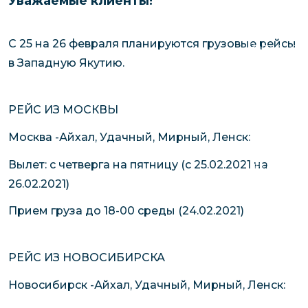
Уважаемые клиенты!
чартерных 
Якутия
по РФ
Контейнер
С 25 на 26 февраля планируются грузовые рейсы
Заявка на р
перевозки 
в Западную Якутию.
чартерного
Якутию
Организац
чартерных 
РЕЙС ИЗ МОСКВЫ
в Якутию
Москва -Айхал, Удачный, Мирный, Ленск:
Доставка
Вылет: с четверга на пятницу (с 25.02.2021 на
негабаритн
26.02.2021)
грузов в Я
Перевозка 
Прием груза до 18-00 среды (24.02.2021)
РЕЙС ИЗ НОВОСИБИРСКА
Новосибирск -Айхал, Удачный, Мирный, Ленск: