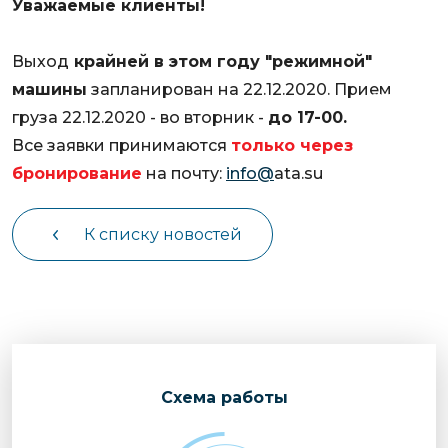
Уважаемые клиенты!
чартерных 
Якутия
по РФ
Контейнер
Выход
крайней в этом году "режимной"
Заявка на р
перевозки 
машины
запланирован на 22.12.2020. Прием
чартерного
Якутию
груза 22.12.2020 - во вторник -
до 17-00.
Организац
Все заявки принимаются
только через
чартерных 
бронирование
на почту:
info@
ata.su
в Якутию
Доставка
К списку новостей
негабаритн
грузов в Я
Перевозка 
Cхема работы