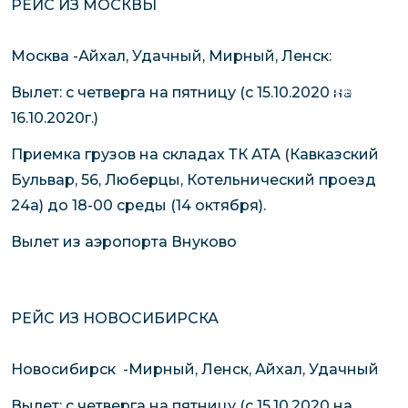
РЕЙС ИЗ МОСКВЫ
чартерных 
Якутия
по РФ
Контейнер
Москва -Айхал, Удачный, Мирный, Ленск:
Заявка на р
перевозки 
чартерного
Якутию
Вылет: с четверга на пятницу (с 15.10.2020 на
Организац
16.10.2020г.)
чартерных 
Приемка грузов на складах ТК АТА (Кавказский
в Якутию
Бульвар, 56, Люберцы, Котельнический проезд
Доставка
24а) до 18-00 среды (14 октября).
негабаритн
Вылет из аэропорта Внуково
грузов в Я
Перевозка 
РЕЙС ИЗ НОВОСИБИРСКА
Новосибирск -Мирный, Ленск, Айхал, Удачный
Вылет: с четверга на пятницу (с 15.10.2020 на