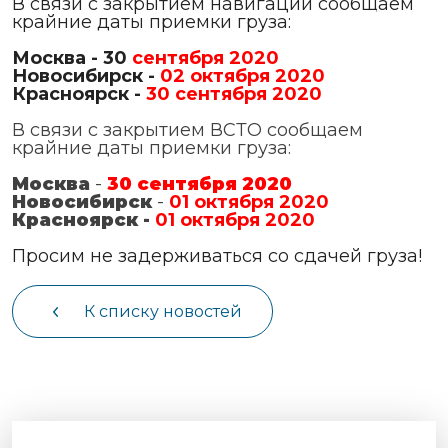
В связи с закрытием навигации сообщаем
чартерных 
Якутия
крайние даты приемки груза:
по РФ
Контейнер
Москва - 30
сентября 2020
Заявка на р
перевозки 
Новосибирск -
02 октября 2020
Красноярск -
30 сентября 2020
чартерного
Якутию
В связи с закрытием ВСТО сообщаем
Организац
крайние даты приемки груза:
чартерных 
Москва
-
30 сентября 2020
в Якутию
Новосибирск
-
01 октября 2020
Доставка
Красноярск -
01 октября 2020
негабаритн
Просим не задерживаться со сдачей груза!
грузов в Я
Перевозка 
К списку новостей