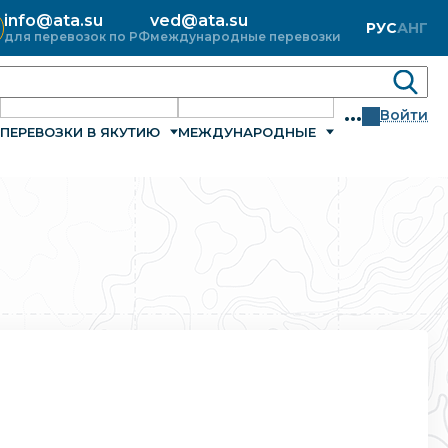
info@ata.su
ved@ata.su
РУС
АНГ
для перевозок по РФ
международные перевозки
...
Войти
ПЕРЕВОЗКИ В ЯКУТИЮ
МЕЖДУНАРОДНЫЕ