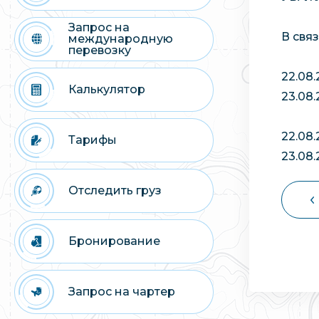
Запрос на
В свя
международную
перевозку
22.08
Калькулятор
23.08.
22.08.
Тарифы
23.08.
Отследить груз
Бронирование
Запрос на чартер