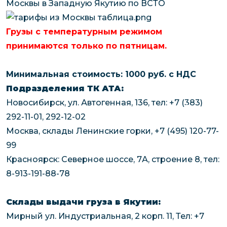
Москвы в Западную Якутию по ВСТО
чартерных 
Якутия
по РФ
Контейнер
Грузы с температурным режимом
Заявка на р
перевозки 
принимаются только по пятницам.
чартерного
Якутию
Организац
Минимальная стоимость: 1000 руб. с НДС
чартерных 
Подразделения ТК АТА:
в Якутию
Новосибирск, ул. Автогенная, 136, тел: +7 (383)
Доставка
292-11-01, 292-12-02
негабаритн
Москва, склады Ленинские горки, +7 (495) 120-77-
грузов в Я
99
Перевозка 
Красноярск: Северное шоссе, 7А, строение 8, тел:
8-913-191-88-78
Склады выдачи груза в Якутии:
Мирный ул. Индустриальная, 2 корп. 11, Тел: +7