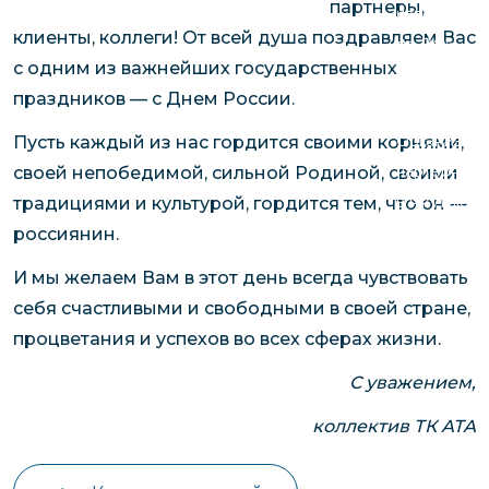
партнеры,
чартерных 
Якутия
клиенты, коллеги! От всей душа поздравляем Вас
по РФ
Контейнер
с одним из важнейших государственных
Заявка на р
перевозки 
праздников — с Днем России.
чартерного
Якутию
Организац
Пусть каждый из нас гордится своими корнями,
чартерных 
своей непобедимой, сильной Родиной, своими
в Якутию
традициями и культурой, гордится тем, что он —
Доставка
россиянин.
негабаритн
И мы желаем Вам в этот день всегда чувствовать
грузов в Я
себя счастливыми и свободными в своей стране,
Перевозка 
процветания и успехов во всех сферах жизни.
С уважением,
коллектив ТК АТА