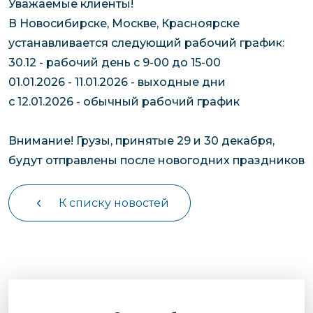
Уважаемые клиенты!
чартерных 
Якутия
В Новосибирске, Москве, Красноярске
по РФ
Контейнер
устанавливается следующий рабочий график:
Заявка на р
перевозки 
30.12 - рабочий день с 9-00 до 15-00
чартерного
Якутию
01.01.2026 - 11.01.2026 - выходные дни
Организац
с 12.01.2026 - обычный рабочий график
чартерных 
в Якутию
Внимание! Грузы, принятые 29 и 30 декабря,
Доставка
будут отправлены после новогодних праздников
негабаритн
грузов в Я
К списку новостей
Перевозка 