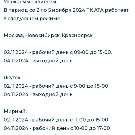
Уважаемые клиенты!
чартерных 
Якутия
В период со 2 по 5 ноября 2024 ТК АТА работает
по РФ
Контейнер
в следующем режиме:
Заявка на р
перевозки 
чартерного
Якутию
Москва, Новосибирск, Красноярск
Организац
чартерных 
02.11.2024 - рабочий день с 09-00 до 15-00.
в Якутию
04.11.2024 - выходной день
Доставка
негабаритн
Якутск:
грузов в Я
02.11.2024 - рабочий день с 9-00 до 18-00
Перевозка 
04.11.2024 - выходной день
Мирный:
02.11.2024 - рабочий день с 11-00 до 15-00
04.11.2024 - рабочий день с 10-00 до 17-00