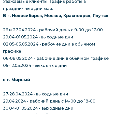
Уважаемые клиенты! График работы в
чартерных 
Якутия
праздничные дни мая:
по РФ
Контейнер
В г. Новосибирск, Москва, Красноярск, Якутск
Заявка на р
перевозки 
чартерного
Якутию
26 и 27.04.2024 - рабочий день с 9-00 до 17-00
Организац
29.04-01.05.2024 - выходные дни
чартерных 
02.05-03.05.2024 - рабочие дни в обычном
в Якутию
графике
Доставка
06-08.05.2024 - рабочие дни в обычном графике
негабаритн
09-12.05.2024 - выходные дни
грузов в Я
Перевозка 
в г. Мирный
27-28.04.2024 - выходные дни
29.04.2024 - рабочий день с 14-00 до 18-00
30.04-01.05.2024 - выходные дни