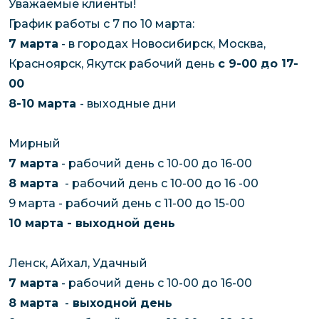
Уважаемые клиенты!
чартерных 
Якутия
График работы с 7 по 10 марта:
по РФ
Контейнер
7 марта
- в городах Новосибирск, Москва,
Заявка на р
перевозки 
Красноярск, Якутск рабочий день
с 9-00 до 17-
чартерного
Якутию
00
Организац
8-10 марта
- выходные дни
чартерных 
в Якутию
Мирный
Доставка
7 марта
- рабочий день с 10-00 до 16-00
негабаритн
8 марта
- рабочий день с 10-00 до 16 -00
грузов в Я
9 марта - рабочий день с 11-00 до 15-00
Перевозка 
10 марта - выходной день
Ленск, Айхал, Удачный
7 марта
- рабочий день с 10-00 до 16-00
8 марта
-
выходной день