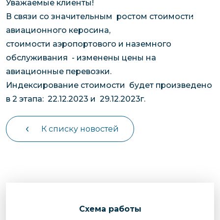
Уважаемые клиенты!
чартерных 
Якутия
В связи со значительным ростом стоимости
по РФ
Контейнер
авиационного керосина,
Заявка на р
перевозки 
стоимости аэропортового и наземного
чартерного
Якутию
обслуживания - изменены цены на
Организац
авиационные перевозки.
чартерных 
Индексирование стоимости будет произведено
в Якутию
в 2 этапа: 22.12.2023 и 29.12.2023г.
Доставка
негабаритн
К списку новостей
грузов в Я
Перевозка 
Cхема работы