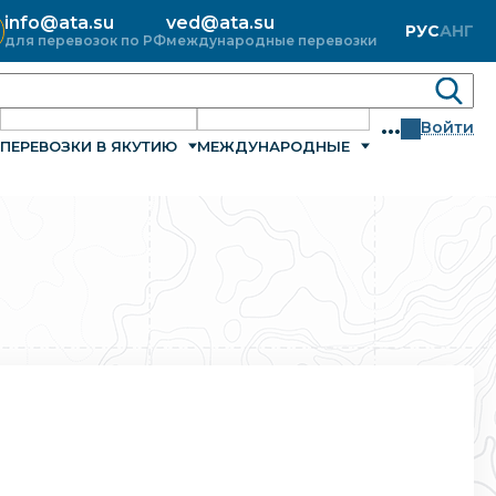
info@ata.su
ved@ata.su
РУС
АНГ
для перевозок по РФ
международные перевозки
...
Войти
ПЕРЕВОЗКИ В ЯКУТИЮ
МЕЖДУНАРОДНЫЕ