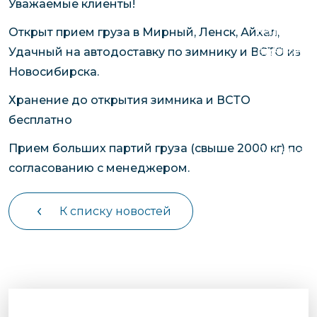
Уважаемые клиенты!
чартерных 
Якутия
по РФ
Контейнер
Открыт прием груза в Мирный, Ленск, Айхал,
Заявка на р
перевозки 
Удачный на автодоставку по зимнику и ВСТО из
чартерного
Якутию
Новосибирска.
Организац
Хранение до открытия зимника и ВСТО
чартерных 
бесплатно
в Якутию
Прием больших партий груза (свыше 2000 кг) по
Доставка
согласованию с менеджером.
негабаритн
грузов в Я
Перевозка 
К списку новостей