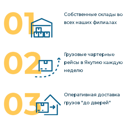
чартерных 
Якутия
по РФ
Контейнер
Собственные склады во
Заявка на р
перевозки 
всех наших филиалах
чартерного
Якутию
Организац
чартерных 
в Якутию
Грузовые чартерные
Доставка
рейсы в Якутию каждую
негабаритн
неделю
грузов в Я
Перевозка 
Оперативная доставка
грузов "до дверей"