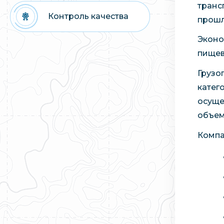
транс
Контроль качества
прошл
Эконо
пищев
Грузо
катег
осуще
объем
Компа