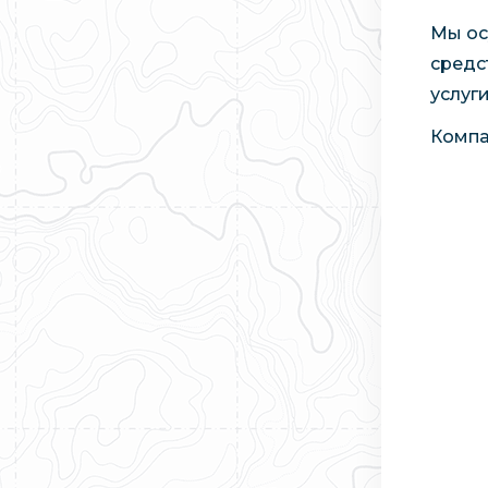
Мы ос
средс
услуг
Компа