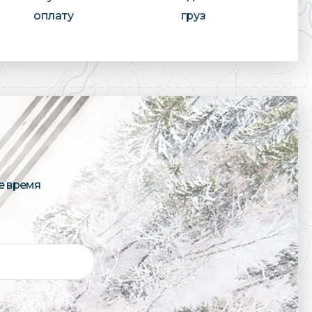
оплату
груз
е время