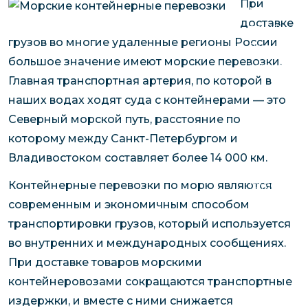
При
чартерных 
Якутия
доставке
по РФ
Контейнер
грузов во многие удаленные регионы России
Заявка на р
перевозки 
большое значение имеют морские перевозки.
чартерного
Якутию
Главная транспортная артерия, по которой в
Организац
наших водах ходят суда с контейнерами — это
чартерных 
Северный морской путь, расстояние по
в Якутию
которому между Санкт-Петербургом и
Доставка
Владивостоком составляет более 14 000 км.
негабаритн
грузов в Я
Контейнерные перевозки по морю являются
Перевозка 
современным и экономичным способом
транспортировки грузов, который используется
во внутренних и международных сообщениях.
При доставке товаров морскими
контейнеровозами сокращаются транспортные
издержки, и вместе с ними снижается