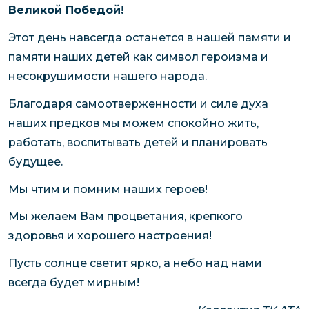
чартерных 
Великой Победой!
Якутия
по РФ
Контейнер
Этот день навсегда останется в нашей памяти и
Заявка на р
перевозки 
памяти наших детей как символ героизма и
чартерного
Якутию
несокрушимости нашего народа.
Организац
Благодаря самоотверженности и силе духа
чартерных 
наших предков мы можем спокойно жить,
в Якутию
работать, воспитывать детей и планировать
Доставка
будущее.
негабаритн
грузов в Я
Мы чтим и помним наших героев!
Перевозка 
Мы желаем Вам процветания, крепкого
здоровья и хорошего настроения!
Пусть солнце светит ярко, а небо над нами
всегда будет мирным!